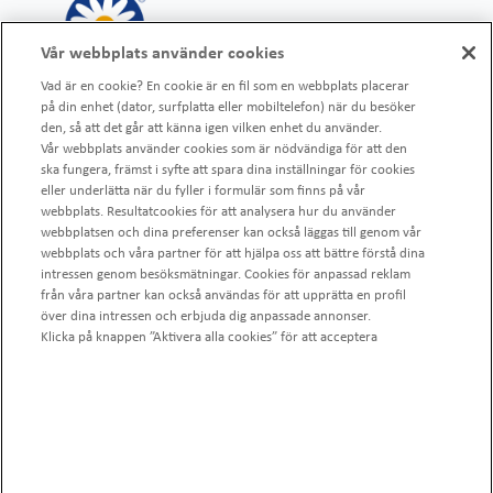
Vår webbplats använder cookies
Vad är en cookie? En cookie är en fil som en webbplats placerar
på din enhet (dator, surfplatta eller mobiltelefon) när du besöker
den, så att det går att känna igen vilken enhet du använder.
Vår webbplats använder cookies som är nödvändiga för att den
VÄLKOMMEN TILL SKÅNEMEJERIER
ska fungera, främst i syfte att spara dina inställningar för cookies
Skogslandskapet går över i ett gulgrönt lapptäcke av rapsfält
eller underlätta när du fyller i formulär som finns på vår
webbplats. Resultatcookies för att analysera hur du använder
och ängar. De rödmålade stugorna ersätts av korsvirkeshus och
webbplatsen och dina preferenser kan också läggas till genom vår
möllor. Här är klimatet mildare, och det gör att korna kan vara
webbplats och våra partner för att hjälpa oss att bättre förstå dina
ute på grönbete längre. Smaken av Skåne – den hittar du i vår
intressen genom besöksmätningar. Cookies för anpassad reklam
mjölk och allt gott som vi gör av den.
från våra partner kan också användas för att upprätta en profil
över dina intressen och erbjuda dig anpassade annonser.
Skånemejerier
Klicka på knappen ”Aktivera alla cookies” för att acceptera
040-6193200
Box 7025, 200 42
användningen av cookies, eller klicka på ”Hantera mina
Malmö
inställningar” för mer information och för att ställa in dina val,
kundservice@skanemejerier.se
eller ”Avvisa alla cookies” om du inte vill att några av dessa cookies
ska få användas. Du kan när som helst ändra dina inställningar via
”Hantera mina cookies” som visas längst ned på varje sida på vår
webbplats.
Kontakt