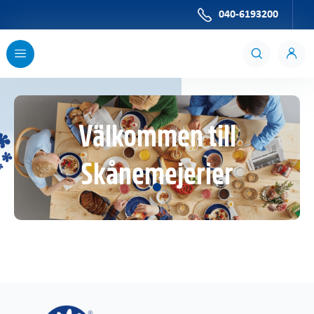
Skip to Main Content
040-6193200
Välkommen till
Skånemejerier